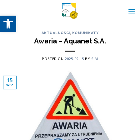
Skip
to
Otwórz pasek narzędzi
content
AKTUALNOŚCI
,
KOMUNIKATY
Awaria – Aquanet S.A.
POSTED ON
2025-09-15
BY
S M
15
wrz