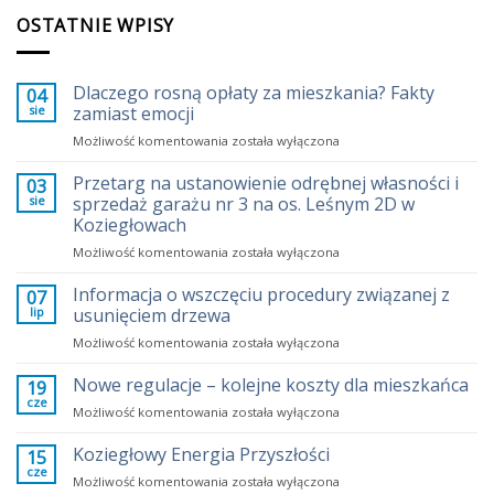
OSTATNIE WPISY
Dlaczego rosną opłaty za mieszkania? Fakty
04
sie
zamiast emocji
Dlaczego
Możliwość komentowania
została wyłączona
rosną
opłaty
Przetarg na ustanowienie odrębnej własności i
03
za
sie
sprzedaż garażu nr 3 na os. Leśnym 2D w
mieszkania?
Koziegłowach
Fakty
Przetarg
Możliwość komentowania
zamiast
została wyłączona
na
emocji
ustanowienie
Informacja o wszczęciu procedury związanej z
07
odrębnej
lip
usunięciem drzewa
własności
Informacja
Możliwość komentowania
została wyłączona
i
o
sprzedaż
wszczęciu
Nowe regulacje – kolejne koszty dla mieszkańca
garażu
19
procedury
nr
cze
Nowe
Możliwość komentowania
została wyłączona
związanej
3
regulacje
z
na
–
Koziegłowy Energia Przyszłości
15
usunięciem
os.
kolejne
cze
drzewa
Leśnym
Koziegłowy
Możliwość komentowania
została wyłączona
koszty