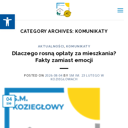
Skip
to
Otwórz pasek narzędzi
content
CATEGORY ARCHIVES:
KOMUNIKATY
AKTUALNOŚCI
,
KOMUNIKATY
Dlaczego rosną opłaty za mieszkania?
Fakty zamiast emocji
POSTED ON
2026-08-04
BY
SM IM. 23 LUTEGO W
KOZIEGŁOWACH
04
sie