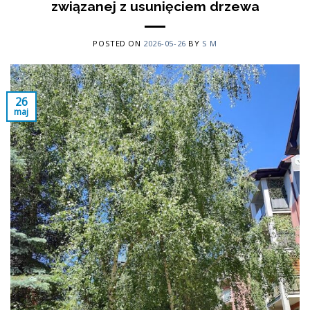
związanej z usunięciem drzewa
POSTED ON
2026-05-26
BY
S M
26
maj