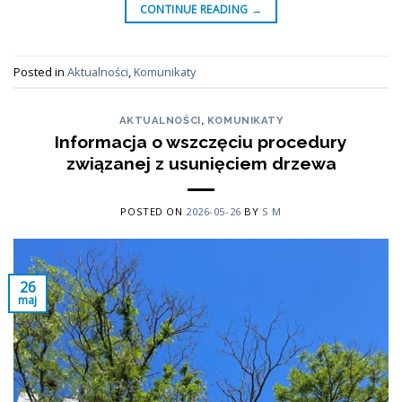
CONTINUE READING
→
Posted in
Aktualności
,
Komunikaty
AKTUALNOŚCI
,
KOMUNIKATY
Informacja o wszczęciu procedury
związanej z usunięciem drzewa
POSTED ON
2026-05-26
BY
S M
26
maj