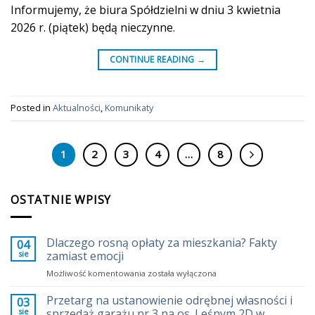
Informujemy, że biura Spółdzielni w dniu 3 kwietnia
2026 r. (piątek) będą nieczynne.
CONTINUE READING
→
Posted in
Aktualności
,
Komunikaty
1
2
3
4
…
8
OSTATNIE WPISY
Dlaczego rosną opłaty za mieszkania? Fakty
04
sie
zamiast emocji
Dlaczego
Możliwość komentowania
została wyłączona
rosną
opłaty
Przetarg na ustanowienie odrębnej własności i
03
za
sie
sprzedaż garażu nr 3 na os. Leśnym 2D w