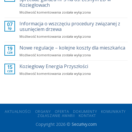
mieszkania?
Koziegłowach
Fakty
Przetarg
Możliwość komentowania
zamiast
została wyłączona
na
emocji
ustanowienie
Informacja o wszczęciu procedury związanej z
07
odrębnej
lip
usunięciem drzewa
własności
Informacja
Możliwość komentowania
została wyłączona
i
o
sprzedaż
wszczęciu
Nowe regulacje – kolejne koszty dla mieszkańca
garażu
19
procedury
nr
cze
Nowe
Możliwość komentowania
została wyłączona
związanej
3
regulacje
z
na
–
Koziegłowy Energia Przyszłości
15
usunięciem
os.
kolejne
cze
drzewa
Leśnym
Koziegłowy
Możliwość komentowania
została wyłączona
koszty
2D
Energia
dla
w
Przyszłości
mieszkańca
Koziegłowach
AKTUALNOŚCI
ORGANY
OFERTA
DOKUMENTY
KOMUNIKATY
ZGŁASZANIE AWARII
KONTAKT
Copyright 2026 ©
Securivy.com