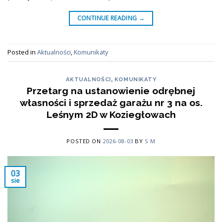
CONTINUE READING
→
Posted in
Aktualności
,
Komunikaty
AKTUALNOŚCI
,
KOMUNIKATY
Przetarg na ustanowienie odrębnej
własności i sprzedaż garażu nr 3 na os.
Leśnym 2D w Koziegłowach
POSTED ON
2026-08-03
BY
S M
03
sie