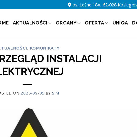
os. Leśne 18A, 62-028 Koziegło
OME
AKTUALNOŚCI
ORGANY
OFERTA
UNIQA
D
KTUALNOŚCI
,
KOMUNIKATY
PRZEGLĄD INSTALACJI
LEKTRYCZNEJ
OSTED ON
2025-09-05
BY
S M