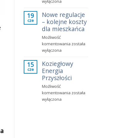
o
wyłączona
Leśnym
wszczęciu
2D
Nowe regulacje
procedury
19
w
cze
– kolejne koszty
związanej
Koziegłowach
e
z
dla mieszkańca
usunięciem
Możliwość
drzewa
Nowe
komentowania
została
regulacje
wyłączona
–
Koziegłowy
kolejne
15
cze
Energia
koszty
dla
Przyszłości
mieszkańca
Możliwość
Koziegłowy
komentowania
została
Energia
wyłączona
Przyszłości
na