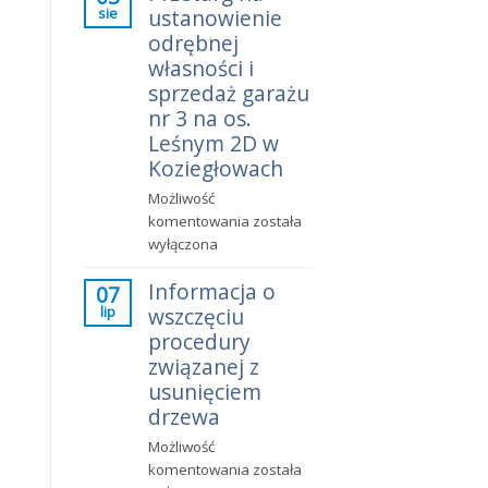
sie
ustanowienie
mieszkania?
Fakty
odrębnej
zamiast
własności i
emocji
sprzedaż garażu
nr 3 na os.
Leśnym 2D w
Koziegłowach
Możliwość
Przetarg
komentowania
została
na
wyłączona
ustanowienie
Informacja o
odrębnej
07
lip
wszczęciu
własności
i
procedury
sprzedaż
związanej z
garażu
usunięciem
nr
drzewa
3
Możliwość
na
Informacja
komentowania
została
os.