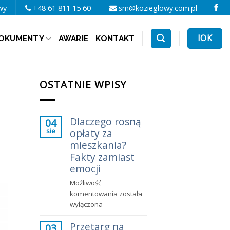
wy
+48 61 811 15 60
sm@kozieglowy.com.pl
IOK
OKUMENTY
AWARIE
KONTAKT
OSTATNIE WPISY
Dlaczego rosną
04
sie
opłaty za
mieszkania?
Fakty zamiast
emocji
Możliwość
Dlaczego
komentowania
została
rosną
wyłączona
opłaty
Przetarg na
za
03