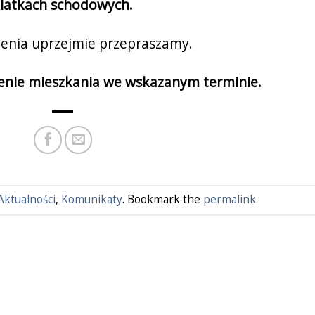
latkach schodowych.
ienia uprzejmie przepraszamy.
enie mieszkania we wskazanym terminie.
Aktualności
,
Komunikaty
. Bookmark the
permalink
.