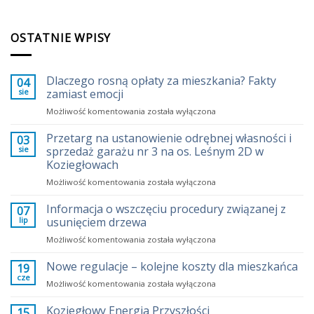
OSTATNIE WPISY
Dlaczego rosną opłaty za mieszkania? Fakty
04
sie
zamiast emocji
Dlaczego
Możliwość komentowania
została wyłączona
rosną
opłaty
Przetarg na ustanowienie odrębnej własności i
03
za
sie
sprzedaż garażu nr 3 na os. Leśnym 2D w
mieszkania?
Koziegłowach
Fakty
Przetarg
Możliwość komentowania
zamiast
została wyłączona
na
emocji
ustanowienie
Informacja o wszczęciu procedury związanej z
07
odrębnej
lip
usunięciem drzewa
własności
Informacja
Możliwość komentowania
została wyłączona
i
o
sprzedaż
wszczęciu
Nowe regulacje – kolejne koszty dla mieszkańca
garażu
19
procedury
nr
cze
Nowe
Możliwość komentowania
została wyłączona
związanej
3
regulacje
z
na
–
Koziegłowy Energia Przyszłości
15
usunięciem
os.