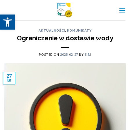
Skip
to
Otwórz pasek narzędzi
content
AKTUALNOŚCI
,
KOMUNIKATY
Ograniczenie w dostawie wody
POSTED ON
2025-02-27
BY
S M
27
lut