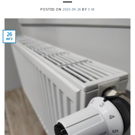
POSTED ON
2025-09-26
BY
S M
26
wrz