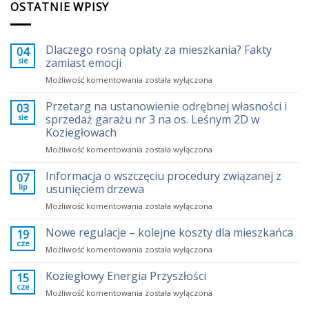
OSTATNIE WPISY
Dlaczego rosną opłaty za mieszkania? Fakty
04
sie
zamiast emocji
Dlaczego
Możliwość komentowania
została wyłączona
rosną
opłaty
Przetarg na ustanowienie odrębnej własności i
03
za
sie
sprzedaż garażu nr 3 na os. Leśnym 2D w
mieszkania?
Koziegłowach
Fakty
Przetarg
Możliwość komentowania
zamiast
została wyłączona
na
emocji
ustanowienie
Informacja o wszczęciu procedury związanej z
07
odrębnej
lip
usunięciem drzewa
własności
Informacja
Możliwość komentowania
została wyłączona
i
o
sprzedaż
wszczęciu
Nowe regulacje – kolejne koszty dla mieszkańca
garażu
19
procedury
nr
cze
Nowe
Możliwość komentowania
została wyłączona
związanej
3
regulacje
z
na
–
Koziegłowy Energia Przyszłości
15
usunięciem
os.
kolejne
cze
drzewa
Leśnym
Koziegłowy
Możliwość komentowania
została wyłączona
koszty
2D
Energia
dla