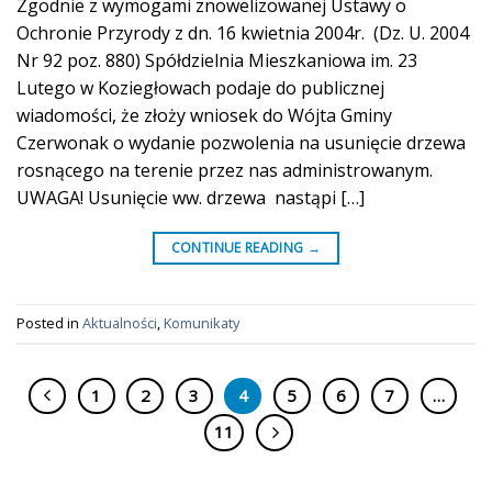
Zgodnie z wymogami znowelizowanej Ustawy o
Ochronie Przyrody z dn. 16 kwietnia 2004r. (Dz. U. 2004
Nr 92 poz. 880) Spółdzielnia Mieszkaniowa im. 23
Lutego w Koziegłowach podaje do publicznej
wiadomości, że złoży wniosek do Wójta Gminy
Czerwonak o wydanie pozwolenia na usunięcie drzewa
rosnącego na terenie przez nas administrowanym.
UWAGA! Usunięcie ww. drzewa nastąpi […]
CONTINUE READING
→
Posted in
Aktualności
,
Komunikaty
1
2
3
4
5
6
7
…
11