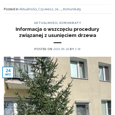
Posted in
Aktualności
,
Czy wiesz, że....
,
Komunikaty
AKTUALNOŚCI
,
KOMUNIKATY
Informacja o wszczęciu procedury
związanej z usunięciem drzewa
POSTED ON
2025-09-24
BY
S M
24
wrz