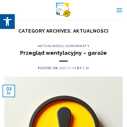
Skip
to
Otwórz pasek narzędzi
content
CATEGORY ARCHIVES:
AKTUALNOŚCI
AKTUALNOŚCI
,
KOMUNIKATY
Przegląd wentylacyjny – garaże
POSTED ON
2025-11-03
BY
S M
03
lis