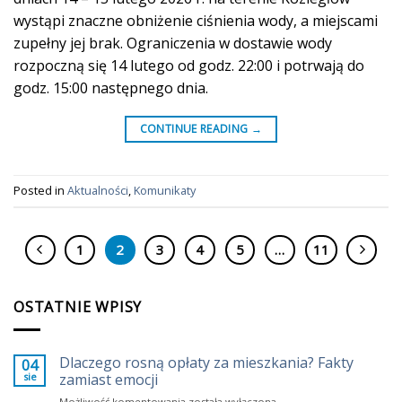
wystąpi znaczne obniżenie ciśnienia wody, a miejscami
zupełny jej brak. Ograniczenia w dostawie wody
rozpoczną się 14 lutego od godz. 22:00 i potrwają do
godz. 15:00 następnego dnia.
CONTINUE READING
→
Posted in
Aktualności
,
Komunikaty
1
2
3
4
5
…
11
OSTATNIE WPISY
Dlaczego rosną opłaty za mieszkania? Fakty
04
sie
zamiast emocji
Dlaczego
Możliwość komentowania
została wyłączona