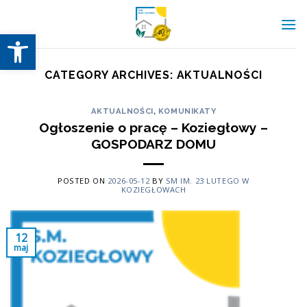
Skip
to
Otwórz pasek narzędzi
content
CATEGORY ARCHIVES:
AKTUALNOŚCI
AKTUALNOŚCI
,
KOMUNIKATY
Ogłoszenie o pracę – Koziegłowy –
GOSPODARZ DOMU
POSTED ON
2026-05-12
BY
SM IM. 23 LUTEGO W
KOZIEGŁOWACH
12
maj