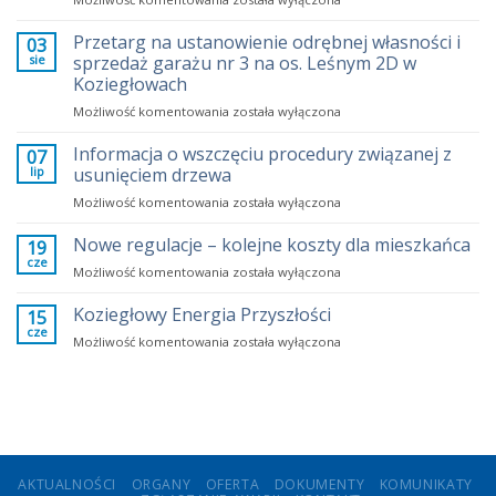
rosną
opłaty
Przetarg na ustanowienie odrębnej własności i
03
za
sie
sprzedaż garażu nr 3 na os. Leśnym 2D w
mieszkania?
Koziegłowach
Fakty
Przetarg
Możliwość komentowania
zamiast
została wyłączona
na
emocji
ustanowienie
Informacja o wszczęciu procedury związanej z
07
odrębnej
lip
usunięciem drzewa
własności
Informacja
Możliwość komentowania
została wyłączona
i
o
sprzedaż
wszczęciu
Nowe regulacje – kolejne koszty dla mieszkańca
garażu
19
procedury
nr
cze
Nowe
Możliwość komentowania
została wyłączona
związanej
3
regulacje
z
na
–
Koziegłowy Energia Przyszłości
15
usunięciem
os.
kolejne
cze
drzewa
Leśnym
Koziegłowy
Możliwość komentowania
została wyłączona
koszty
2D
Energia
dla
w
Przyszłości
mieszkańca
Koziegłowach
AKTUALNOŚCI
ORGANY
OFERTA
DOKUMENTY
KOMUNIKATY