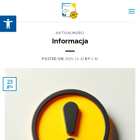
Skip
to
Otwórz pasek narzędzi
content
AKTUALNOŚCI
Informacja
POSTED ON
2025-12-23
BY
S M
23
gru