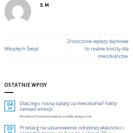
S M
Zniszczone wyłazy dachowe
Wesołych Świąt
to realne koszty dla
mieszkańców.
OSTATNIE WPISY
Dlaczego rosną opłaty za mieszkania? Fakty
04
sie
zamiast emocji
Dlaczego
Możliwość komentowania
została wyłączona
rosną
opłaty
Przetarg na ustanowienie odrębnej własności i
03
za
sie