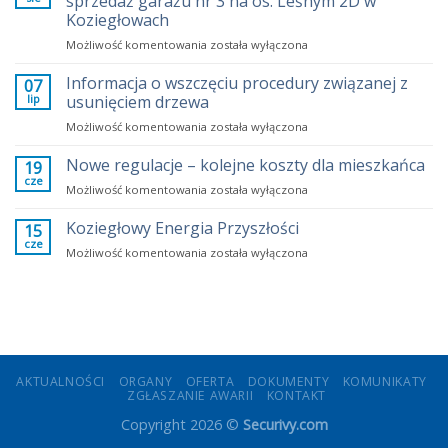
sprzedaż garażu nr 3 na os. Leśnym 2D w
mieszkania?
Koziegłowach
Fakty
Przetarg
Możliwość komentowania
zamiast
została wyłączona
na
emocji
ustanowienie
Informacja o wszczęciu procedury związanej z
07
odrębnej
lip
usunięciem drzewa
własności
Informacja
Możliwość komentowania
została wyłączona
i
o
sprzedaż
wszczęciu
Nowe regulacje – kolejne koszty dla mieszkańca
garażu
19
procedury
nr
cze
Nowe
Możliwość komentowania
została wyłączona
związanej
3
regulacje
z
na
–
Koziegłowy Energia Przyszłości
15
usunięciem
os.
kolejne
cze
drzewa
Leśnym
Koziegłowy
Możliwość komentowania
została wyłączona
koszty
2D
Energia
dla
w
Przyszłości
mieszkańca
Koziegłowach
AKTUALNOŚCI
ORGANY
OFERTA
DOKUMENTY
KOMUNIKATY
ZGŁASZANIE AWARII
KONTAKT
Copyright 2026 ©
Securivy.com