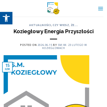
Skip
to
Otwórz pasek narzędzi
content
AKTUALNOŚCI
,
CZY WIESZ, ŻE....
Koziegłowy Energia Przyszłości
POSTED ON
2026-06-15
BY
SM IM. 23 LUTEGO W
KOZIEGŁOWACH
15
cze