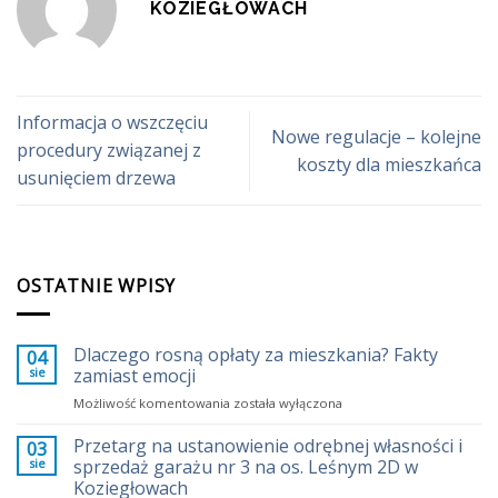
KOZIEGŁOWACH
Informacja o wszczęciu
Nowe regulacje – kolejne
procedury związanej z
koszty dla mieszkańca
usunięciem drzewa
OSTATNIE WPISY
Dlaczego rosną opłaty za mieszkania? Fakty
04
sie
zamiast emocji
Dlaczego
Możliwość komentowania
została wyłączona
rosną
opłaty
Przetarg na ustanowienie odrębnej własności i
03
za
sie
sprzedaż garażu nr 3 na os. Leśnym 2D w
mieszkania?
Koziegłowach
Fakty