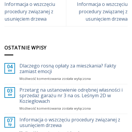
Informacja o wszczęciu
Informacja o wszczęciu
procedury związanej z
procedury związanej z
usunięciem drzewa
usunięciem drzewa
OSTATNIE WPISY
Dlaczego rosną opłaty za mieszkania? Fakty
04
sie
zamiast emocji
Dlaczego
Możliwość komentowania
została wyłączona
rosną
opłaty
Przetarg na ustanowienie odrębnej własności i
03
za
sie
sprzedaż garażu nr 3 na os. Leśnym 2D w
mieszkania?
Koziegłowach
Fakty
Przetarg
Możliwość komentowania
zamiast
została wyłączona
na
emocji
ustanowienie
Informacja o wszczęciu procedury związanej z
07
odrębnej
lip
usunięciem drzewa
własności