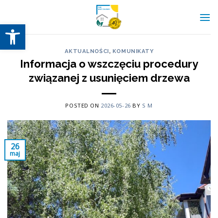
Skip
to
Otwórz pasek narzędzi
content
AKTUALNOŚCI
,
KOMUNIKATY
Informacja o wszczęciu procedury
związanej z usunięciem drzewa
POSTED ON
2026-05-26
BY
S M
26
maj