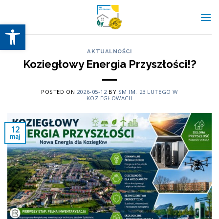
Skip
to
Otwórz pasek narzędzi
content
AKTUALNOŚCI
Koziegłowy Energia Przyszłości!?
POSTED ON
2026-05-12
BY
SM IM. 23 LUTEGO W
KOZIEGŁOWACH
12
maj