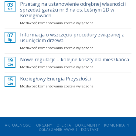
opłaty
Przetarg na ustanowienie odrębnej własności i
03
za
sie
sprzedaż garażu nr 3 na os. Leśnym 2D w
mieszkania?
Koziegłowach
Fakty
Przetarg
Możliwość komentowania
zamiast
została wyłączona
na
emocji
ustanowienie
Informacja o wszczęciu procedury związanej z
07
odrębnej
lip
usunięciem drzewa
własności
Informacja
Możliwość komentowania
została wyłączona
i
o
sprzedaż
wszczęciu
Nowe regulacje – kolejne koszty dla mieszkańca
garażu
19
procedury
nr
cze
Nowe
Możliwość komentowania
została wyłączona
związanej
3
regulacje
z
na
–
Koziegłowy Energia Przyszłości
15
usunięciem
os.
kolejne
cze
drzewa
Leśnym
Koziegłowy
Możliwość komentowania
została wyłączona
koszty
2D
Energia
dla
w
Przyszłości
mieszkańca
Koziegłowach
AKTUALNOŚCI
ORGANY
OFERTA
DOKUMENTY
KOMUNIKATY
ZGŁASZANIE AWARII
KONTAKT