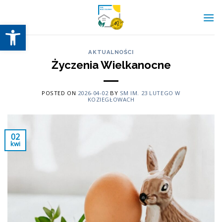
Skip
to
Otwórz pasek narzędzi
content
AKTUALNOŚCI
Życzenia Wielkanocne
POSTED ON
2026-04-02
BY
SM IM. 23 LUTEGO W
KOZIEGŁOWACH
02
kwi