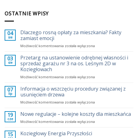
OSTATNIE WPISY
Dlaczego rosną opłaty za mieszkania? Fakty
04
sie
zamiast emocji
Dlaczego
Możliwość komentowania
została wyłączona
rosną
opłaty
Przetarg na ustanowienie odrębnej własności i
03
za
sie
sprzedaż garażu nr 3 na os. Leśnym 2D w
mieszkania?
Koziegłowach
Fakty
Przetarg
Możliwość komentowania
zamiast
została wyłączona
na
emocji
ustanowienie
Informacja o wszczęciu procedury związanej z
07
odrębnej
lip
usunięciem drzewa
własności
Informacja
Możliwość komentowania
została wyłączona
i
o
sprzedaż
wszczęciu
Nowe regulacje – kolejne koszty dla mieszkańca
garażu
19
procedury
nr
cze
Nowe
Możliwość komentowania
została wyłączona
związanej
3
regulacje
z
na
–
Koziegłowy Energia Przyszłości
15
usunięciem
os.
kolejne