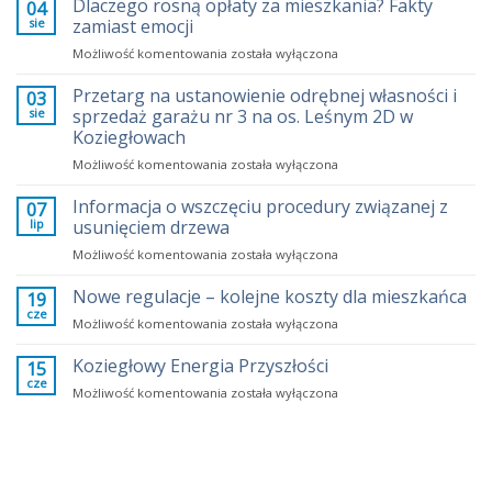
Dlaczego rosną opłaty za mieszkania? Fakty
04
sie
zamiast emocji
Dlaczego
Możliwość komentowania
została wyłączona
rosną
opłaty
Przetarg na ustanowienie odrębnej własności i
03
za
sie
sprzedaż garażu nr 3 na os. Leśnym 2D w
mieszkania?
Koziegłowach
Fakty
Przetarg
Możliwość komentowania
zamiast
została wyłączona
na
emocji
ustanowienie
Informacja o wszczęciu procedury związanej z
07
odrębnej
lip
usunięciem drzewa
własności
Informacja
Możliwość komentowania
została wyłączona
i
o
sprzedaż
wszczęciu
Nowe regulacje – kolejne koszty dla mieszkańca
garażu
19
procedury
nr
cze
Nowe
Możliwość komentowania
została wyłączona
związanej
3
regulacje
z
na
–
Koziegłowy Energia Przyszłości
15
usunięciem
os.
kolejne
cze
drzewa
Leśnym
Koziegłowy
Możliwość komentowania
została wyłączona
koszty
2D
Energia
dla
w
Przyszłości
mieszkańca
Koziegłowach