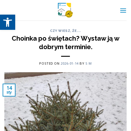
Skip
to
Otwórz pasek narzędzi
content
CZY WIESZ, ŻE....
Choinka po świętach? Wystaw ją w
dobrym terminie.
POSTED ON
2026-01-14
BY
S M
14
sty