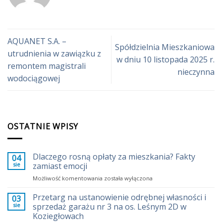
AQUANET S.A. –
Spółdzielnia Mieszkaniowa
utrudnienia w zawiązku z
w dniu 10 listopada 2025 r.
remontem magistrali
nieczynna
wodociągowej
OSTATNIE WPISY
Dlaczego rosną opłaty za mieszkania? Fakty
04
sie
zamiast emocji
Dlaczego
Możliwość komentowania
została wyłączona
rosną
opłaty
Przetarg na ustanowienie odrębnej własności i
03
za
sie
sprzedaż garażu nr 3 na os. Leśnym 2D w
mieszkania?
Koziegłowach
Fakty