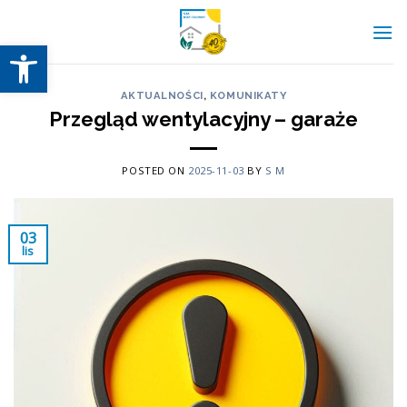
Skip
to
Otwórz pasek narzędzi
content
AKTUALNOŚCI
,
KOMUNIKATY
Przegląd wentylacyjny – garaże
POSTED ON
2025-11-03
BY
S M
03
lis