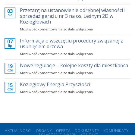
rosną
opłaty
Przetarg na ustanowienie odrębnej własności i
03
za
sie
sprzedaż garażu nr 3 na os. Leśnym 2D w
mieszkania?
Koziegłowach
Fakty
Przetarg
Możliwość komentowania
zamiast
została wyłączona
na
emocji
ustanowienie
Informacja o wszczęciu procedury związanej z
07
odrębnej
lip
usunięciem drzewa
własności
Informacja
Możliwość komentowania
została wyłączona
i
o
sprzedaż
wszczęciu
Nowe regulacje – kolejne koszty dla mieszkańca
garażu
19
procedury
nr
cze
Nowe
Możliwość komentowania
została wyłączona
związanej
3
regulacje
z
na
–
Koziegłowy Energia Przyszłości
15
usunięciem
os.
kolejne
cze
drzewa
Leśnym
Koziegłowy
Możliwość komentowania
została wyłączona
koszty
2D
Energia
dla
w
Przyszłości
mieszkańca
Koziegłowach
AKTUALNOŚCI
ORGANY
OFERTA
DOKUMENTY
KOMUNIKATY
ZGŁASZANIE AWARII
KONTAKT