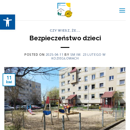
Skip
to
Otwórz pasek narzędzi
content
CZY WIESZ, ŻE....
Bezpieczeństwo dzieci
POSTED ON
2025-04-11
BY
SM IM. 23 LUTEGO W
KOZIEGŁOWACH
11
kwi