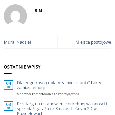
S M
Mural Nadziei
Miejsca postojowe
OSTATNIE WPISY
Dlaczego rosną opłaty za mieszkania? Fakty
04
sie
zamiast emocji
Dlaczego
Możliwość komentowania
została wyłączona
rosną
opłaty
Przetarg na ustanowienie odrębnej własności i
03
za
sie
sprzedaż garażu nr 3 na os. Leśnym 2D w
mieszkania?
Koziegłowach