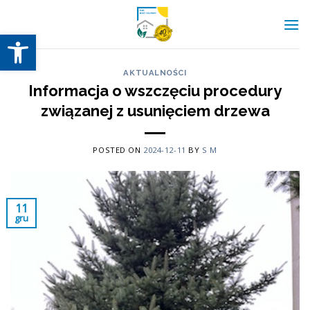
Skip
to
Otwórz pasek narzędzi
content
AKTUALNOŚCI
Informacja o wszczęciu procedury
związanej z usunięciem drzewa
POSTED ON
2024-12-11
BY
S M
11
gru