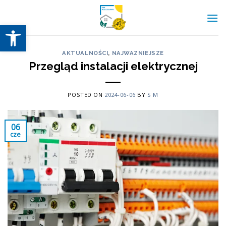
Skip
to
Otwórz pasek narzędzi
content
AKTUALNOŚCI
,
NAJWAZNIEJSZE
Przegląd instalacji elektrycznej
POSTED ON
2024-06-06
BY
S M
06
cze