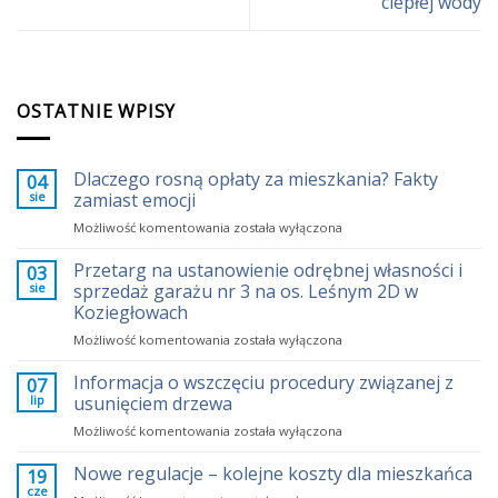
ciepłej wody
OSTATNIE WPISY
Dlaczego rosną opłaty za mieszkania? Fakty
04
sie
zamiast emocji
Dlaczego
Możliwość komentowania
została wyłączona
rosną
opłaty
Przetarg na ustanowienie odrębnej własności i
03
za
sie
sprzedaż garażu nr 3 na os. Leśnym 2D w
mieszkania?
Koziegłowach
Fakty
Przetarg
Możliwość komentowania
zamiast
została wyłączona
na
emocji
ustanowienie
Informacja o wszczęciu procedury związanej z
07
odrębnej
lip
usunięciem drzewa
własności
Informacja
Możliwość komentowania
została wyłączona
i
o
sprzedaż
wszczęciu
Nowe regulacje – kolejne koszty dla mieszkańca
garażu
19
procedury
nr
cze