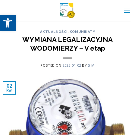
Skip
to
Otwórz pasek narzędzi
content
AKTUALNOŚCI
,
KOMUNIKATY
WYMIANA LEGALIZACYJNA
WODOMIERZY – V etap
POSTED ON
2025-04-02
BY
S M
02
kwi