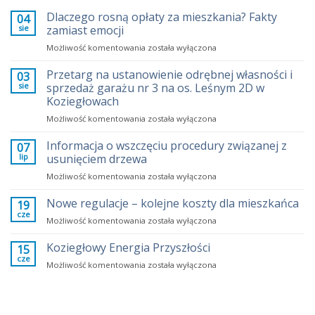
Dlaczego rosną opłaty za mieszkania? Fakty
04
sie
zamiast emocji
Dlaczego
Możliwość komentowania
została wyłączona
rosną
opłaty
Przetarg na ustanowienie odrębnej własności i
03
za
sie
sprzedaż garażu nr 3 na os. Leśnym 2D w
mieszkania?
Koziegłowach
Fakty
Przetarg
Możliwość komentowania
zamiast
została wyłączona
na
emocji
ustanowienie
Informacja o wszczęciu procedury związanej z
07
odrębnej
lip
usunięciem drzewa
własności
Informacja
Możliwość komentowania
została wyłączona
i
o
sprzedaż
wszczęciu
Nowe regulacje – kolejne koszty dla mieszkańca
garażu
19
procedury
nr
cze
Nowe
Możliwość komentowania
została wyłączona
związanej
3
regulacje
z
na
–
Koziegłowy Energia Przyszłości
15
usunięciem
os.
kolejne
cze
drzewa
Leśnym
Koziegłowy
Możliwość komentowania
została wyłączona
koszty
2D
Energia
dla
w
Przyszłości
mieszkańca
Koziegłowach