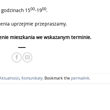
00
00
 godzinach 15
-19
.
ienia uprzejmie przepraszamy.
enie mieszkania we wskazanym terminie.
Aktualności
,
Komunikaty
. Bookmark the
permalink
.