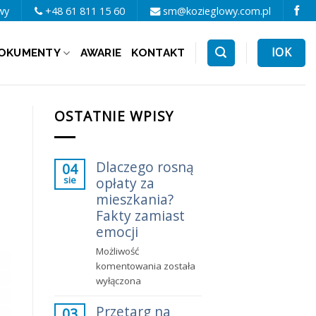
wy
+48 61 811 15 60
sm@kozieglowy.com.pl
IOK
OKUMENTY
AWARIE
KONTAKT
OSTATNIE WPISY
Dlaczego rosną
04
sie
opłaty za
mieszkania?
Fakty zamiast
emocji
Możliwość
Dlaczego
komentowania
została
rosną
wyłączona
opłaty
Przetarg na
za
03