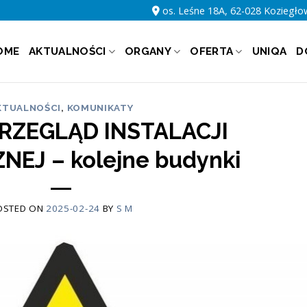
os. Leśne 18A, 62-028 Koziegło
OME
AKTUALNOŚCI
ORGANY
OFERTA
UNIQA
D
KTUALNOŚCI
,
KOMUNIKATY
PRZEGLĄD INSTALACJI
NEJ – kolejne budynki
OSTED ON
2025-02-24
BY
S M