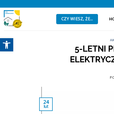
Skip
to
content
CZY WIESZ, ŻE...
H
Otwórz pasek narzędzi
A
5-LETNI 
ELEKTRYCZ
P
24
lut