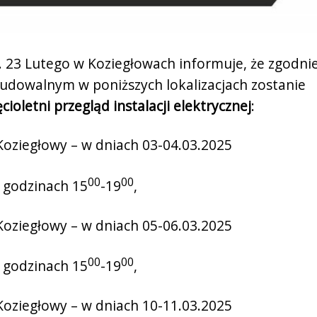
. 23 Lutego w Koziegłowach informuje, że zgodni
dowalnym w poniższych lokalizacjach zostanie
ęcioletni przegląd instalacji elektrycznej
:
 Koziegłowy – w dniach 03-04.03.2025
00
00
 godzinach 15
-19
,
 Koziegłowy – w dniach 05-06.03.2025
00
00
 godzinach 15
-19
,
 Koziegłowy – w dniach 10-11.03.2025