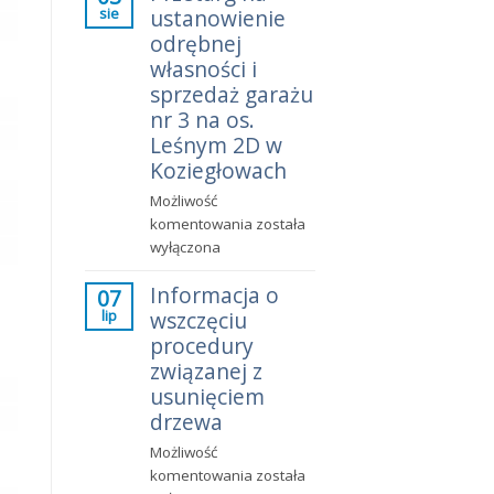
sie
ustanowienie
mieszkania?
Fakty
odrębnej
zamiast
własności i
emocji
sprzedaż garażu
nr 3 na os.
Leśnym 2D w
Koziegłowach
Możliwość
Przetarg
komentowania
została
na
wyłączona
ustanowienie
Informacja o
odrębnej
07
lip
wszczęciu
własności
i
procedury
sprzedaż
związanej z
garażu
usunięciem
nr
drzewa
3
Możliwość
na
Informacja
komentowania
została
os.