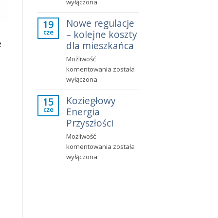
o
wyłączona
Leśnym
wszczęciu
2D
Nowe regulacje
procedury
19
w
cze
– kolejne koszty
związanej
Koziegłowach
e
z
dla mieszkańca
usunięciem
Możliwość
drzewa
Nowe
komentowania
została
regulacje
wyłączona
–
Koziegłowy
kolejne
15
cze
Energia
koszty
dla
Przyszłości
mieszkańca
Możliwość
Koziegłowy
komentowania
została
Energia
wyłączona
Przyszłości