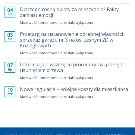
wentylacyjny
–
Dlaczego rosną opłaty za mieszkania? Fakty
04
garaże
sie
zamiast emocji
Dlaczego
Możliwość komentowania
została wyłączona
rosną
opłaty
Przetarg na ustanowienie odrębnej własności i
03
za
sie
sprzedaż garażu nr 3 na os. Leśnym 2D w
mieszkania?
Koziegłowach
Fakty
Przetarg
Możliwość komentowania
zamiast
została wyłączona
na
emocji
ustanowienie
Informacja o wszczęciu procedury związanej z
07
odrębnej
lip
usunięciem drzewa
własności
Informacja
Możliwość komentowania
została wyłączona
i
o
sprzedaż
wszczęciu
Nowe regulacje – kolejne koszty dla mieszkańca
garażu
19
procedury
nr
cze
Nowe
Możliwość komentowania
została wyłączona
związanej
3
regulacje
z
na
–
usunięciem
os.
kolejne
drzewa
Leśnym
koszty
2D
dla
w
mieszkańca
Koziegłowach