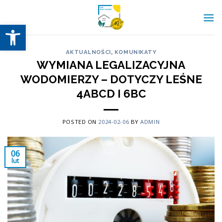
Skip
to
Otwórz pasek narzędzi
content
AKTUALNOŚCI
,
KOMUNIKATY
WYMIANA LEGALIZACYJNA
WODOMIERZY – DOTYCZY LEŚNE
4ABCD I 6BC
POSTED ON
2024-02-06
BY
ADMIN
06
lut