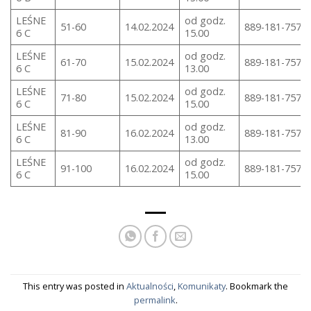
LEŚNE
od godz.
51-60
14.02.2024
889-181-757
6 C
15.00
LEŚNE
od godz.
61-70
15.02.2024
889-181-757
6 C
13.00
LEŚNE
od godz.
71-80
15.02.2024
889-181-757
6 C
15.00
LEŚNE
od godz.
81-90
16.02.2024
889-181-757
6 C
13.00
LEŚNE
od godz.
91-100
16.02.2024
889-181-757
6 C
15.00
This entry was posted in
Aktualności
,
Komunikaty
. Bookmark the
permalink
.