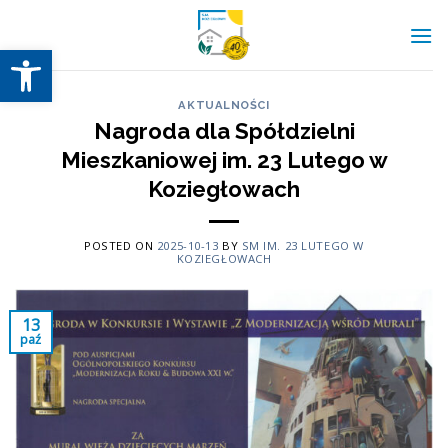
Skip
to
Otwórz pasek narzędzi
content
AKTUALNOŚCI
Nagroda dla Spółdzielni
Mieszkaniowej im. 23 Lutego w
Koziegłowach
POSTED ON
2025-10-13
BY
SM IM. 23 LUTEGO W
KOZIEGŁOWACH
13
paź