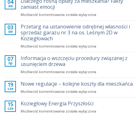
Dlaczego rosną opłaty za mieszkania? Fakty
04
sie
zamiast emocji
Dlaczego
Możliwość komentowania
została wyłączona
rosną
opłaty
Przetarg na ustanowienie odrębnej własności i
03
za
sie
sprzedaż garażu nr 3 na os. Leśnym 2D w
mieszkania?
Koziegłowach
Fakty
Przetarg
Możliwość komentowania
zamiast
została wyłączona
na
emocji
ustanowienie
Informacja o wszczęciu procedury związanej z
07
odrębnej
lip
usunięciem drzewa
własności
Informacja
Możliwość komentowania
została wyłączona
i
o
sprzedaż
wszczęciu
Nowe regulacje – kolejne koszty dla mieszkańca
garażu
19
procedury
nr
cze
Nowe
Możliwość komentowania
została wyłączona
związanej
3
regulacje
z
na
–
Koziegłowy Energia Przyszłości
15
usunięciem
os.
kolejne
cze
drzewa
Leśnym
Koziegłowy
Możliwość komentowania
została wyłączona
koszty
2D
Energia
dla
w
Przyszłości
mieszkańca
Koziegłowach