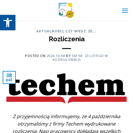
Skip
to
Otwórz pasek narzędzi
content
AKTUALNOŚCI
,
CZY WIESZ, ŻE....
Rozliczenia
POSTED ON
2024-10-08
BY
SM IM. 23 LUTEGO W
KOZIEGŁOWACH
08
paź
Z przyjemnością informujemy, że 4 października
otrzymaliśmy z firmy Techem wydrukowane
rozliczenia. Nasi pracownicy dokładają wszelkich