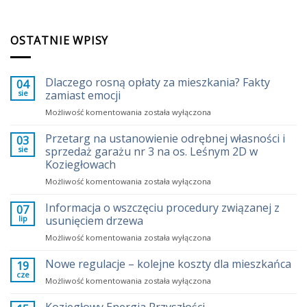
OSTATNIE WPISY
Dlaczego rosną opłaty za mieszkania? Fakty
04
sie
zamiast emocji
Dlaczego
Możliwość komentowania
została wyłączona
rosną
opłaty
Przetarg na ustanowienie odrębnej własności i
03
za
sie
sprzedaż garażu nr 3 na os. Leśnym 2D w
mieszkania?
Koziegłowach
Fakty
Przetarg
Możliwość komentowania
zamiast
została wyłączona
na
emocji
ustanowienie
Informacja o wszczęciu procedury związanej z
07
odrębnej
lip
usunięciem drzewa
własności
Informacja
Możliwość komentowania
została wyłączona
i
o
sprzedaż
wszczęciu
Nowe regulacje – kolejne koszty dla mieszkańca
garażu
19
procedury
nr
cze
Nowe
Możliwość komentowania
została wyłączona
związanej
3
regulacje
z
na
–
usunięciem