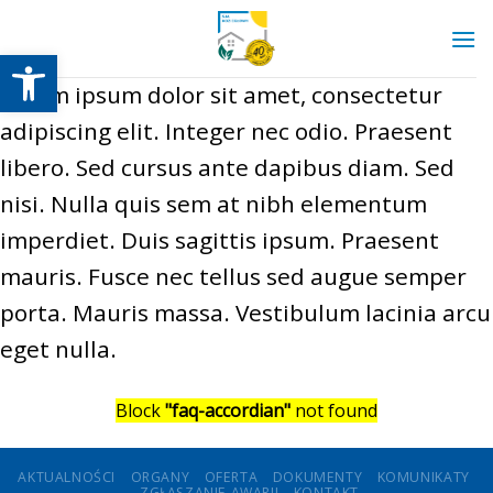
Skip
to
Otwórz pasek narzędzi
content
Lorem ipsum dolor sit amet, consectetur
adipiscing elit. Integer nec odio. Praesent
libero. Sed cursus ante dapibus diam. Sed
nisi. Nulla quis sem at nibh elementum
imperdiet. Duis sagittis ipsum. Praesent
mauris. Fusce nec tellus sed augue semper
porta. Mauris massa. Vestibulum lacinia arcu
eget nulla.
Block
"faq-accordian"
not found
AKTUALNOŚCI
ORGANY
OFERTA
DOKUMENTY
KOMUNIKATY
ZGŁASZANIE AWARII
KONTAKT